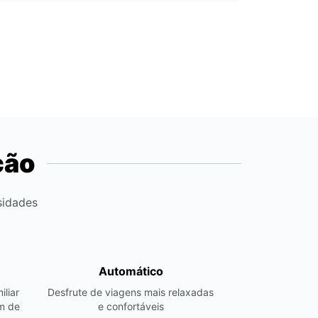
ção
sidades
Automático
iliar
Desfrute de viagens mais relaxadas
m de
e confortáveis