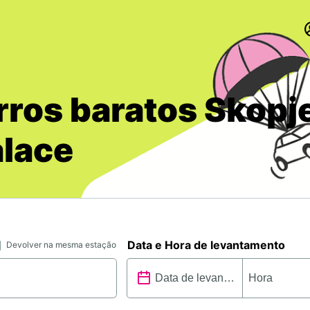
rros baratos Skopj
alace
Data e Hora de levantamento
Devolver na mesma estação