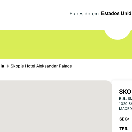
Eu resido em
ia
Skopje Hotel Aleksandar Palace
SKO
BUL. 8
PAL
1020 S
MACED
SEG:
TER: