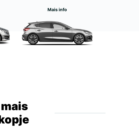
Mais info
 mais
Skopje