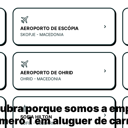
AEROPORTO DE ESCÓPIA
SKOPJE - MACEDONIA
AEROPORTO DE OHRID
OHRID - MACEDONIA
ubra porque somos a em
SOFIA HILTON
mero 1 em aluguer de car
SOFIA - BULGARIA