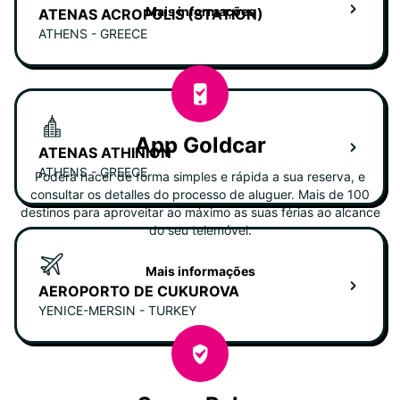
Mais informações
ATENAS ACROPOLIS (STATION)
ATHENS - GREECE
App Goldcar
ATENAS ATHINION
ATHENS - GREECE
Poderá hacer de forma simples e rápida a sua reserva, e
consultar os detalles do processo de aluguer. Mais de 100
destinos para aproveitar ao máximo as suas férias ao alcance
do seu telemóvel.
Mais informações
AEROPORTO DE CUKUROVA
YENICE-MERSIN - TURKEY