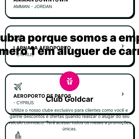
AMMAN - JORDAN
ubra porque somos a em
mero 1 em aluguer de car
LARNACA AEROPORTO
- CYPRUS
AEROPORTO DE PAFOS
Club Goldcar
- CYPRUS
Utilize o nosso clube exclusivo para clientes como você e
ganhe descontos e ofertas quando realizar o alugar do seu
veiculo connosco. Terá acesso todos os meses a promoções
únicas.