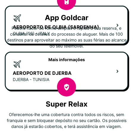
App Goldcar
AEROPORTO DE OLBIA (SARDENHA)
Poderá hacer de forma simples e rápida a sua reserva, e
OLBIA (SS) - ITALY
consultar os detalles do processo de aluguer. Mais de 100
destinos para aproveitar ao máximo as suas férias ao alcance
do seu telemóvel.
Mais informações
AEROPORTO DE DJERBA
DJERBA - TUNISIA
Super Relax
Oferecemos-lhe uma cobertura contra todos os riscos, sem
franquia e sem bloquear depósito no seu cartão. Os possíveis
danos já estarão cobertos, e terá assistência em viagem.