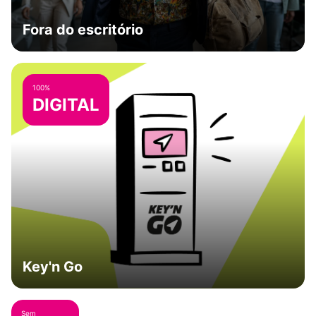
Fora do escritório
100%
DIGITAL
Key'n Go
Sem