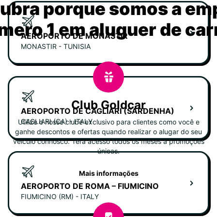
ubra porque somos a em
mero 1 em aluguer de car
AEROPORTO DE MONASTIR
MONASTIR - TUNISIA
Club Goldcar
AEROPORTO DE CAGLIARI (SARDENHA)
CAGLIARI (CA) - ITALY
Utilize o nosso clube exclusivo para clientes como você e
ganhe descontos e ofertas quando realizar o alugar do seu
veiculo connosco. Terá acesso todos os meses a promoções
únicas.
Mais informações
AEROPORTO DE ROMA – FIUMICINO
FIUMICINO (RM) - ITALY