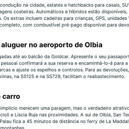
condução na cidade, estates e hatchbacks para casais, SU
agens costeiras. Automáticos e híbridos estão disponíveis,
. Os extras incluem cadeiras para crianças, GPS, unidades 
l completo, com combustível pré-pago disponível para devo
 aluguer no aeroporto de Olbia
gadas até ao balcão da Goldcar. Apresente o seu passapor
 pessoal confirmará a sua reserva e encaminhá-lo-á para a z
arcas e ajuste os espelhos e controlos. Para as devoluções
ximas, na SS125 e na SS729, facilitam o reabastecimento.
 carro
 Simplicio merecem uma paragem, mas o verdadeiro atrativo
oli e Liscia Ruja nas proximidades. A sul de Olbia, San T
Palau fica a 45 minutos de distância no ferry de La Maddale
s montanhas.