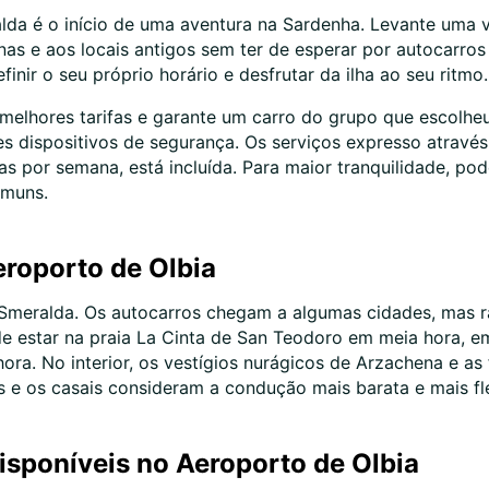
da é o início de uma aventura na Sardenha. Levante uma vi
nas e aos locais antigos sem ter de esperar por autocarros
inir o seu próprio horário e desfrutar da ilha ao seu ritmo.
 melhores tarifas e garante um carro do grupo que escolhe
tes dispositivos de segurança. Os serviços expresso atravé
ias por semana, está incluída. Para maior tranquilidade, po
omuns.
eroporto de Olbia
a Smeralda. Os autocarros chegam a algumas cidades, mas r
e estar na praia La Cinta de San Teodoro em meia hora, e
a. No interior, os vestígios nurágicos de Arzachena e as 
as e os casais consideram a condução mais barata e mais fle
isponíveis no Aeroporto de Olbia