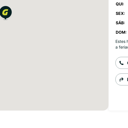
QUI:
SEX:
SÁB:
DOM:
Estes 
a feria