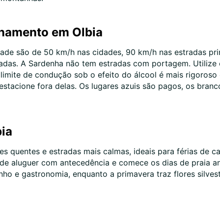
onamento em Olbia
idade são de 50 km/h nas cidades, 90 km/h nas estradas pr
das. A Sardenha não tem estradas com portagem. Utilize o
limite de condução sob o efeito do álcool é mais rigoroso
e estacione fora delas. Os lugares azuis são pagos, os bra
bia
s quentes e estradas mais calmas, ideais para férias de c
 de aluguer com antecedência e comece os dias de praia an
ho e gastronomia, enquanto a primavera traz flores silves