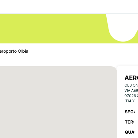
eroporto Olbia
AER
OLB ON
VIA AE
07026 
ITALY
SEG:
TER:
QUA: