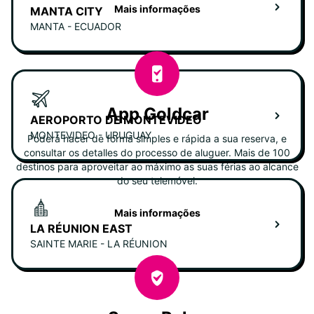
Mais informações
MANTA CITY
MANTA - ECUADOR
App Goldcar
AEROPORTO DE MONTEVIDEO
MONTEVIDEO - URUGUAY
Poderá hacer de forma simples e rápida a sua reserva, e
consultar os detalles do processo de aluguer. Mais de 100
destinos para aproveitar ao máximo as suas férias ao alcance
do seu telemóvel.
Mais informações
LA RÉUNION EAST
SAINTE MARIE - LA RÉUNION