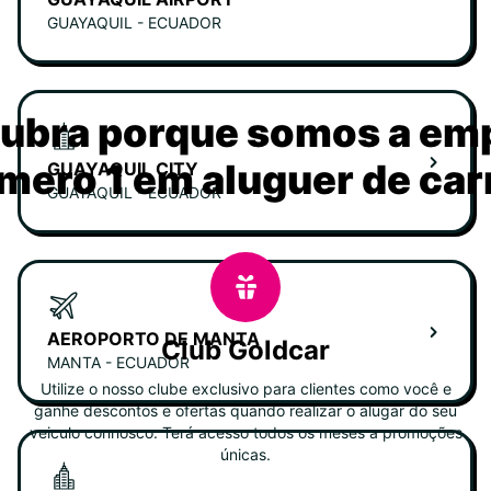
GUAYAQUIL - ECUADOR
ubra porque somos a em
mero 1 em aluguer de car
GUAYAQUIL CITY
GUAYAQUIL - ECUADOR
AEROPORTO DE MANTA
Club Goldcar
MANTA - ECUADOR
Utilize o nosso clube exclusivo para clientes como você e
ganhe descontos e ofertas quando realizar o alugar do seu
veiculo connosco. Terá acesso todos os meses a promoções
únicas.