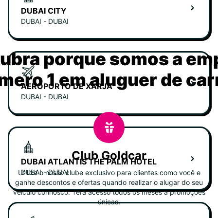
DUBAI CITY
DUBAI - DUBAI
ubra porque somos a em
mero 1 em aluguer de car
AEROPORTO DE XARJA
DUBAI - DUBAI
Club Goldcar
DUBAI ATLANTIS THE PALM HOTEL
DUBAI - DUBAI
Utilize o nosso clube exclusivo para clientes como você e
ganhe descontos e ofertas quando realizar o alugar do seu
veiculo connosco. Terá acesso todos os meses a promoções
únicas.