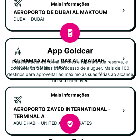
Mais informações
AEROPORTO DE DUBAI AL MAKTOUM
DUBAI - DUBAI
App Goldcar
AL HAMRA MALL - RAS AL KHAIMAH
Poderá hacer de forma simples e rápida a sua reserva, e
RAS AL KHAIMAH - DUBAI
consultar os detalles do processo de aluguer. Mais de 100
destinos para aproveitar ao máximo as suas férias ao alcance
do seu telemóvel.
Mais informações
AEROPORTO ZAYED INTERNATIONAL -
TERMINAL A
ABU DHABI - UNITED ARAB EMIRATES