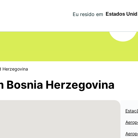
Eu resido em
d Herzegovina
m Bosnia Herzegovina
Estaçã
Aerop
Aerop