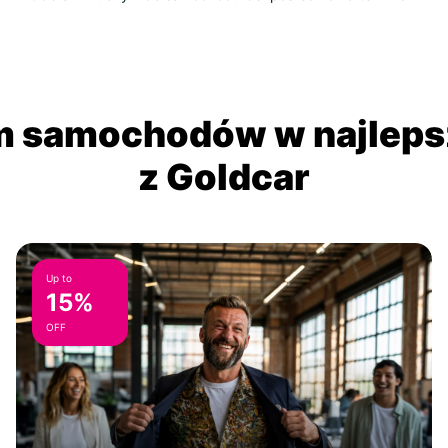
 samochodów w najlepsz
z Goldcar
Up to
15%
OFF