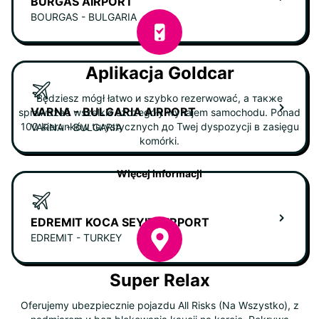
BURGAS AIRPORT
BOURGAS - BULGARIA
Aplikacja Goldcar
Będziesz mógł łatwo и szybko rezerwować, а также
VARNA - BULGARIA AIRPORT
sprawdzać wszelkie szczegóły wynajem samochodu. Ponad
100 kierunków turystycznych до Twej dyspozycji в zasięgu
VARNA - BULGARIA
komórki.
Więcej informacji
EDREMIT KOCA SEYIT AIRPORT
EDREMIT - TURKEY
Super Relax
Oferujemy ubezpiecznie pojazdu All Risks (Na Wszystko), z