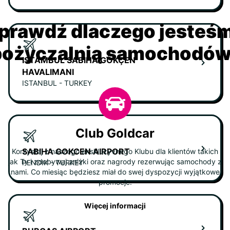
prawdź dlaczego jesteś
ożyczalnią samochodów 
ISTAMBUL SABIHA GÖKÇEN
HAVALIMANI
ISTANBUL - TURKEY
Club Goldcar
SABIHA GOKCEN AIRPORT
Korzystaj z naszego ekskluzyvnego Klubu dla klientów takich
jak Ty i zdobywaj zniżki oraz nagrody rezerwując samochody z
PENDIK - TURKEY
nami. Co miesiąc będziesz miał do swej dyspozycji wyjątkowe
promocje.
Więcej informacji