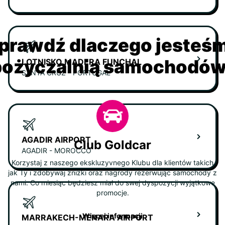
prawdź dlaczego jesteś
ożyczalnią samochodów 
LOTNISKO MADERA FUNCHAL
SANTA CRUZ - PORTUGAL
AGADIR AIRPORT
Club Goldcar
AGADIR - MOROCCO
Korzystaj z naszego ekskluzyvnego Klubu dla klientów takich
jak Ty i zdobywaj zniżki oraz nagrody rezerwując samochody z
nami. Co miesiąc będziesz miał do swej dyspozycji wyjątkowe
promocje.
Więcej informacji
MARRAKECH-MENARA AIRPORT