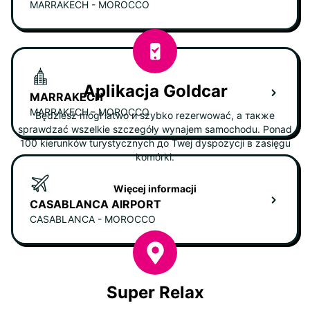
MARRAKECH - MOROCCO
Aplikacja Goldcar
MARRAKECH
MARRAKECH - MOROCCO
Będziesz mógł łatwo и szybko rezerwować, а также
sprawdzać wszelkie szczegóły wynajem samochodu. Ponad
100 kierunków turystycznych до Twej dyspozycji в zasięgu
komórki.
Więcej informacji
CASABLANCA AIRPORT
CASABLANCA - MOROCCO
Super Relax