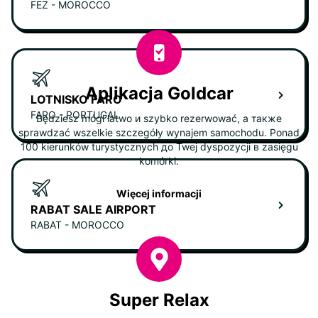
FEZ - MOROCCO
Aplikacja Goldcar
LOTNISKO FARO
FARO - PORTUGAL
Będziesz mógł łatwo и szybko rezerwować, а также
sprawdzać wszelkie szczegóły wynajem samochodu. Ponad
100 kierunków turystycznych до Twej dyspozycji в zasięgu
komórki.
Więcej informacji
RABAT SALE AIRPORT
RABAT - MOROCCO
Super Relax