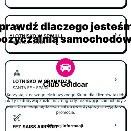
prawdź dlaczego jesteś
ożyczalnią samochodów 
LOTNISKO W SEWILLI
SEVILLA - SPAIN
LOTNISKO W GRANADZIE
Club Goldcar
SANTA FE - SPAIN
Korzystaj z naszego ekskluzyvnego Klubu dla klientów takich
jak Ty i zdobywaj zniżki oraz nagrody rezerwując samochody z
nami. Co miesiąc będziesz miał do swej dyspozycji wyjątkowe
promocje.
Więcej informacji
FEZ SAISS AIRPORT