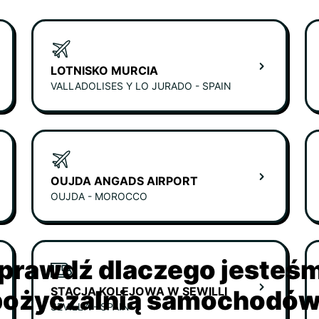
LOTNISKO MURCIA
VALLADOLISES Y LO JURADO - SPAIN
OUJDA ANGADS AIRPORT
OUJDA - MOROCCO
prawdź dlaczego jesteś
STACJA KOLEJOWA W SEWILLI
ożyczalnią samochodów 
SEVILLA - SPAIN