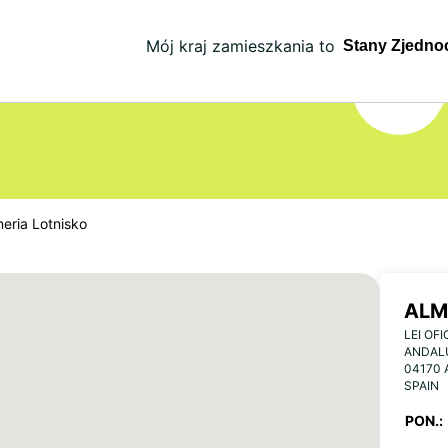
Mój kraj zamieszkania to
meria Lotnisko
ALM
LEI OF
ANDAL
04170 
SPAIN
PON.: