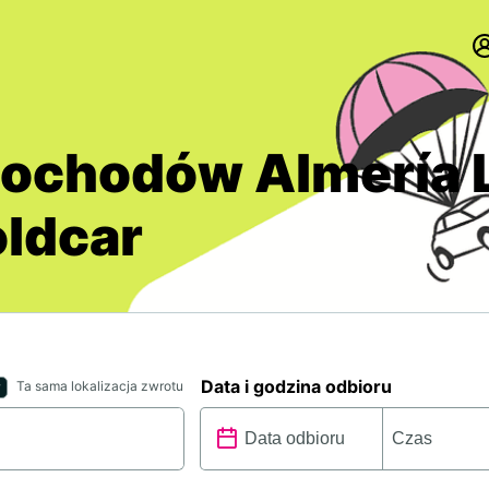
chodów Almería L
oldcar
Data i godzina odbioru
Ta sama lokalizacja zwrotu