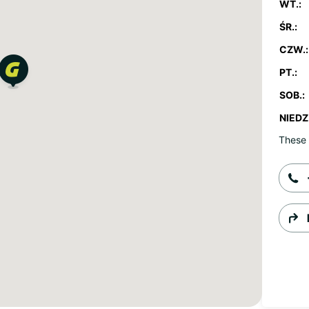
WT.:
ŚR.:
CZW.:
PT.:
SOB.:
NIEDZ.
These 