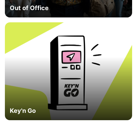
Out of Office
Key'n Go