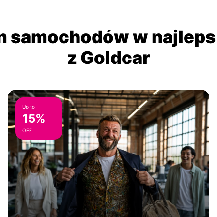
 samochodów w najlepsz
z Goldcar
Up to
15%
OFF