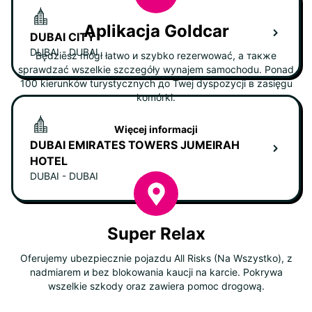
Aplikacja Goldcar
DUBAI CITY
DUBAI - DUBAI
Będziesz mógł łatwo и szybko rezerwować, а также
sprawdzać wszelkie szczegóły wynajem samochodu. Ponad
100 kierunków turystycznych до Twej dyspozycji в zasięgu
komórki.
Więcej informacji
DUBAI EMIRATES TOWERS JUMEIRAH
HOTEL
DUBAI - DUBAI
Super Relax
Oferujemy ubezpiecznie pojazdu All Risks (Na Wszystko), z
nadmiarem и bez blokowania kaucji na karcie. Pokrywa
wszelkie szkody oraz zawiera pomoc drogową.