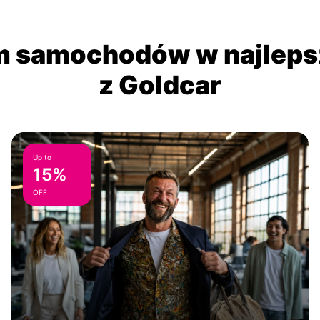
 samochodów w najlepsz
z Goldcar
Up to
15%
OFF