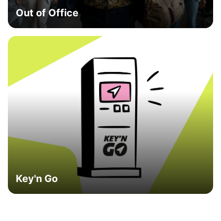
Out of Office
Key'n Go