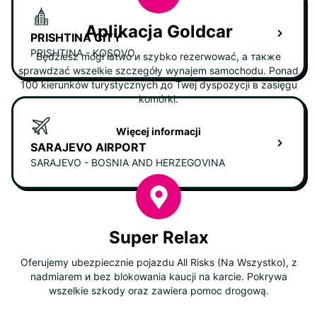
Aplikacja Goldcar
PRISHTINA CITY
PRISHTINA - KOSOVO
Będziesz mógł łatwo и szybko rezerwować, а также
sprawdzać wszelkie szczegóły wynajem samochodu. Ponad
100 kierunków turystycznych до Twej dyspozycji в zasięgu
komórki.
Więcej informacji
SARAJEVO AIRPORT
SARAJEVO - BOSNIA AND HERZEGOVINA
Super Relax
Oferujemy ubezpiecznie pojazdu All Risks (Na Wszystko), z
nadmiarem и bez blokowania kaucji na karcie. Pokrywa
wszelkie szkody oraz zawiera pomoc drogową.