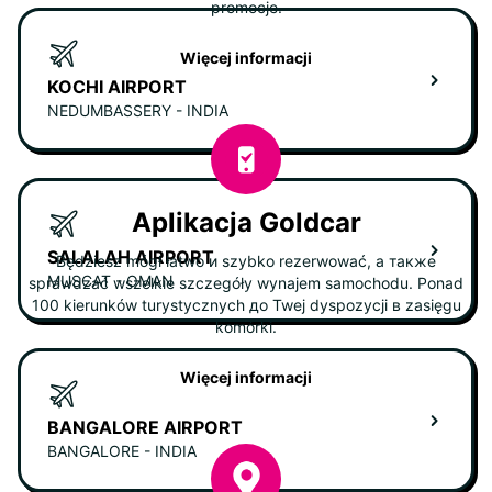
promocje.
Więcej informacji
KOCHI AIRPORT
NEDUMBASSERY - INDIA
Aplikacja Goldcar
SALALAH AIRPORT
Będziesz mógł łatwo и szybko rezerwować, а также
MUSCAT - OMAN
sprawdzać wszelkie szczegóły wynajem samochodu. Ponad
100 kierunków turystycznych до Twej dyspozycji в zasięgu
komórki.
Więcej informacji
BANGALORE AIRPORT
BANGALORE - INDIA