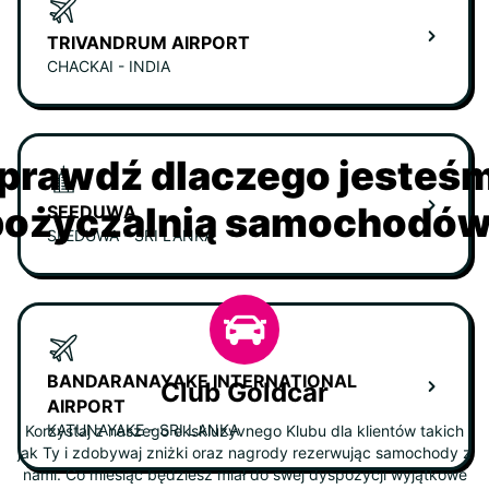
TRIVANDRUM AIRPORT
CHACKAI - INDIA
prawdź dlaczego jesteś
ożyczalnią samochodów 
SEEDUWA
SEEDUWA - SRI LANKA
BANDARANAYAKE INTERNATIONAL
Club Goldcar
AIRPORT
KATUNAYAKE - SRI LANKA
Korzystaj z naszego ekskluzyvnego Klubu dla klientów takich
jak Ty i zdobywaj zniżki oraz nagrody rezerwując samochody z
nami. Co miesiąc będziesz miał do swej dyspozycji wyjątkowe