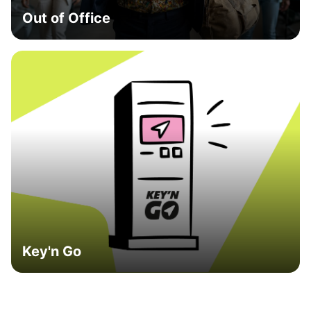
Out of Office
Key'n Go