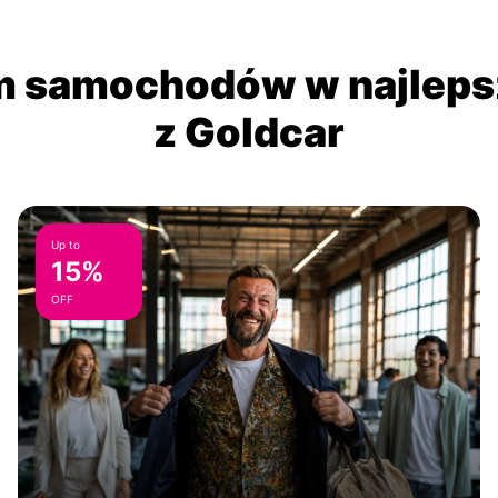
 samochodów w najlepsz
z Goldcar
Up to
15%
OFF