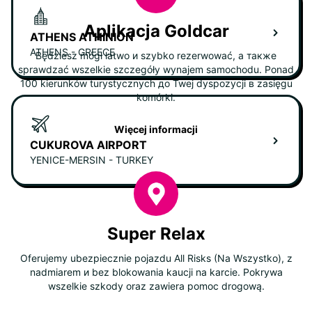
Aplikacja Goldcar
ATHENS ATHINION
ATHENS - GREECE
Będziesz mógł łatwo и szybko rezerwować, а также
sprawdzać wszelkie szczegóły wynajem samochodu. Ponad
100 kierunków turystycznych до Twej dyspozycji в zasięgu
komórki.
Więcej informacji
CUKUROVA AIRPORT
YENICE-MERSIN - TURKEY
Super Relax
Oferujemy ubezpiecznie pojazdu All Risks (Na Wszystko), z
nadmiarem и bez blokowania kaucji na karcie. Pokrywa
wszelkie szkody oraz zawiera pomoc drogową.