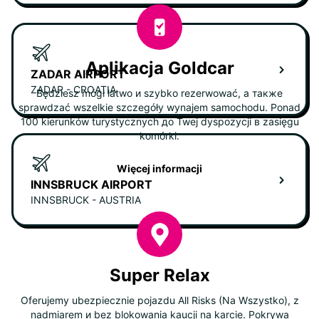
Aplikacja Goldcar
ZADAR AIRPORT
ZADAR - CROATIA
Będziesz mógł łatwo и szybko rezerwować, а также
sprawdzać wszelkie szczegóły wynajem samochodu. Ponad
100 kierunków turystycznych до Twej dyspozycji в zasięgu
komórki.
Więcej informacji
INNSBRUCK AIRPORT
INNSBRUCK - AUSTRIA
Super Relax
Oferujemy ubezpiecznie pojazdu All Risks (Na Wszystko), z
nadmiarem и bez blokowania kaucji na karcie. Pokrywa