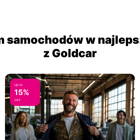
 samochodów w najlepsz
z Goldcar
Up to
15%
OFF