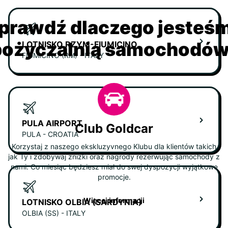
prawdź dlaczego jesteś
ożyczalnią samochodów 
LOTNISKO RZYM-FIUMICINO
FIUMICINO (RM) - ITALY
PULA AIRPORT
Club Goldcar
PULA - CROATIA
Korzystaj z naszego ekskluzyvnego Klubu dla klientów takich
jak Ty i zdobywaj zniżki oraz nagrody rezerwując samochody z
nami. Co miesiąc będziesz miał do swej dyspozycji wyjątkowe
promocje.
Więcej informacji
LOTNISKO OLBIA (SARDYNIA)
OLBIA (SS) - ITALY