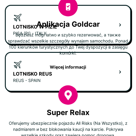
Aplikacja Goldcar
LOTNISKO W PIZIE
PISA (PI) - ITALY
Będziesz mógł łatwo и szybko rezerwować, а также
sprawdzać wszelkie szczegóły wynajem samochodu. Ponad
100 kierunków turystycznych до Twej dyspozycji в zasięgu
komórki.
Więcej informacji
LOTNISKO REUS
REUS - SPAIN
Super Relax
Oferujemy ubezpiecznie pojazdu All Risks (Na Wszystko), z
nadmiarem и bez blokowania kaucji na karcie. Pokrywa
wszelkie szkody oraz zawiera pomoc drogową.