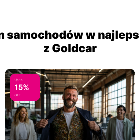
 samochodów w najlepsz
z Goldcar
Up to
15%
OFF