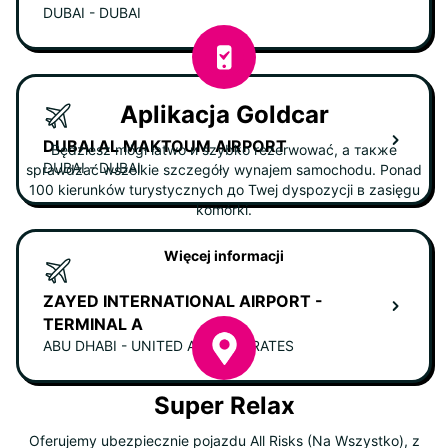
DUBAI - DUBAI
Aplikacja Goldcar
DUBAI AL MAKTOUM AIRPORT
Będziesz mógł łatwo и szybko rezerwować, а также
DUBAI - DUBAI
sprawdzać wszelkie szczegóły wynajem samochodu. Ponad
100 kierunków turystycznych до Twej dyspozycji в zasięgu
komórki.
Więcej informacji
ZAYED INTERNATIONAL AIRPORT -
TERMINAL A
ABU DHABI - UNITED ARAB EMIRATES
Super Relax
Oferujemy ubezpiecznie pojazdu All Risks (Na Wszystko), z