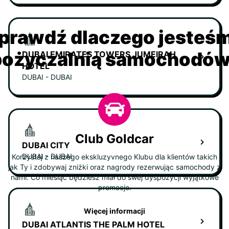
prawdź dlaczego jesteś
ożyczalnią samochodów 
DUBAI EMIRATES TOWERS JUMEIRAH
HOTEL
DUBAI - DUBAI
Club Goldcar
DUBAI CITY
DUBAI - DUBAI
Korzystaj z naszego ekskluzyvnego Klubu dla klientów takich
jak Ty i zdobywaj zniżki oraz nagrody rezerwując samochody z
nami. Co miesiąc będziesz miał do swej dyspozycji wyjątkowe
promocje.
Więcej informacji
DUBAI ATLANTIS THE PALM HOTEL