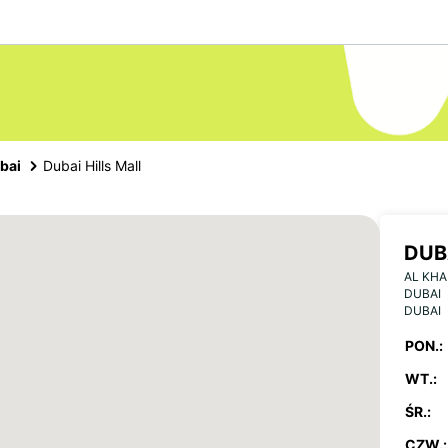
bai
Dubai Hills Mall
DUB
AL KHA
DUBAI
DUBAI
PON.:
WT.:
ŚR.:
CZW.: