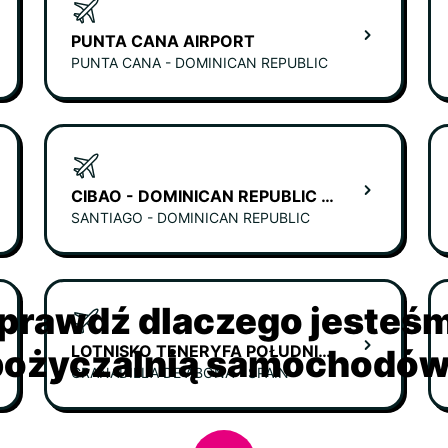
PUNTA CANA AIRPORT
PUNTA CANA - DOMINICAN REPUBLIC
CIBAO - DOMINICAN REPUBLIC AIRPORT (SANTIAGO)
SANTIAGO - DOMINICAN REPUBLIC
prawdź dlaczego jesteś
LOTNISKO TENERYFA POŁUDNIOWA
ożyczalnią samochodów 
GRANADILLA DE ABONA - SPAIN