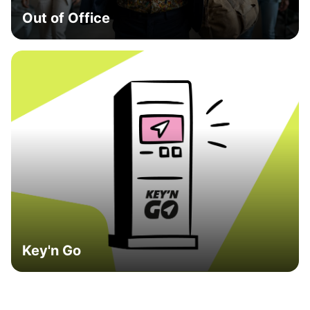
Out of Office
Key'n Go