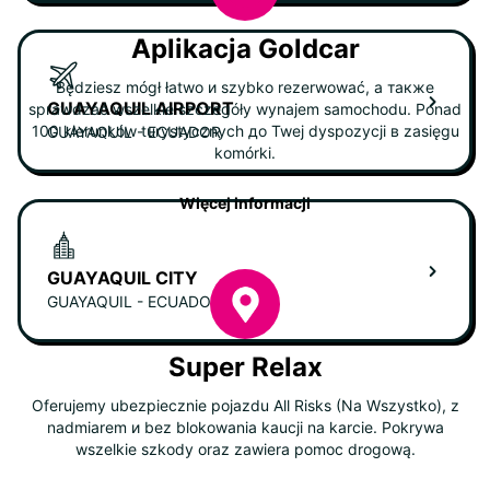
Aplikacja Goldcar
Będziesz mógł łatwo и szybko rezerwować, а также
GUAYAQUIL AIRPORT
sprawdzać wszelkie szczegóły wynajem samochodu. Ponad
100 kierunków turystycznych до Twej dyspozycji в zasięgu
GUAYAQUIL - ECUADOR
komórki.
Więcej informacji
GUAYAQUIL CITY
GUAYAQUIL - ECUADOR
Super Relax
Oferujemy ubezpiecznie pojazdu All Risks (Na Wszystko), z
nadmiarem и bez blokowania kaucji na karcie. Pokrywa
wszelkie szkody oraz zawiera pomoc drogową.