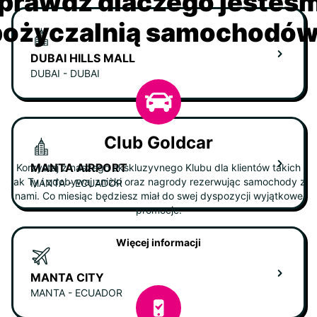
prawdź dlaczego jesteś
ożyczalnią samochodów 
DUBAI HILLS MALL
DUBAI - DUBAI
Club Goldcar
MANTA AIRPORT
Korzystaj z naszego ekskluzyvnego Klubu dla klientów takich
jak Ty i zdobywaj zniżki oraz nagrody rezerwując samochody z
MANTA - ECUADOR
nami. Co miesiąc będziesz miał do swej dyspozycji wyjątkowe
promocje.
Więcej informacji
MANTA CITY
MANTA - ECUADOR