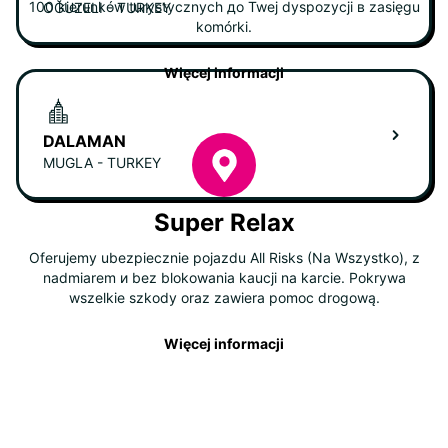
100 kierunków turystycznych до Twej dyspozycji в zasięgu
OĞUZELI - TURKEY
komórki.
Więcej informacji
DALAMAN
MUGLA - TURKEY
Super Relax
Oferujemy ubezpiecznie pojazdu All Risks (Na Wszystko), z
nadmiarem и bez blokowania kaucji na karcie. Pokrywa
wszelkie szkody oraz zawiera pomoc drogową.
Więcej informacji