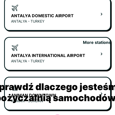
ANTALYA DOMESTIC AIRPORT
ANTALYA - TURKEY
More stations
ANTALYA INTERNATIONAL AIRPORT
ANTALYA - TURKEY
prawdź dlaczego jesteś
ożyczalnią samochodów 
AMMAN DOWNTOWN
AMMAN - JORDAN