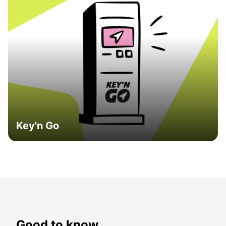
Key'n Go
Good to know