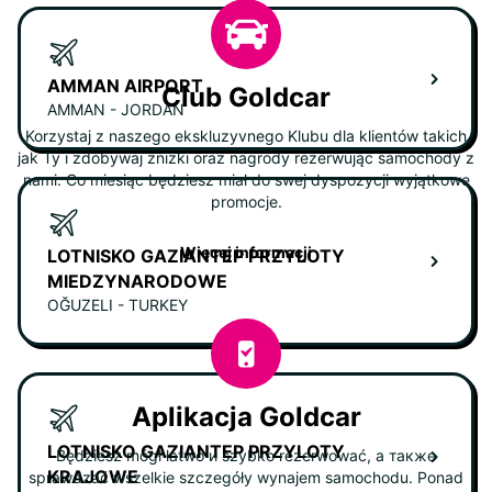
AMMAN AIRPORT
Club Goldcar
AMMAN - JORDAN
Korzystaj z naszego ekskluzyvnego Klubu dla klientów takich
jak Ty i zdobywaj zniżki oraz nagrody rezerwując samochody z
nami. Co miesiąc będziesz miał do swej dyspozycji wyjątkowe
promocje.
Więcej informacji
LOTNISKO GAZIANTEP PRZYLOTY
MIEDZYNARODOWE
OĞUZELI - TURKEY
Aplikacja Goldcar
LOTNISKO GAZIANTEP PRZYLOTY
Będziesz mógł łatwo и szybko rezerwować, а также
KRAJOWE
sprawdzać wszelkie szczegóły wynajem samochodu. Ponad