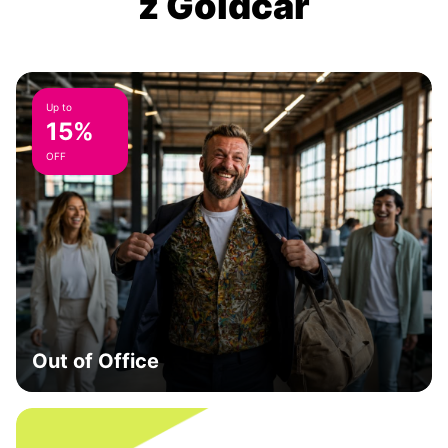
z Goldcar
Up to
15%
OFF
Out of Office