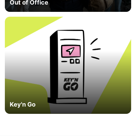
Out of Office
Key'n Go