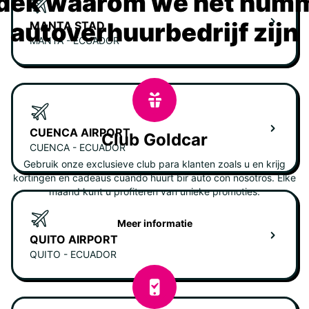
dek waarom we het numm
autoverhuurbedrijf zijn
MANTA STAD
MANTA - ECUADOR
CUENCA AIRPORT
Club Goldcar
CUENCA - ECUADOR
Gebruik onze exclusieve club para klanten zoals u en krijg
kortingen en cadeaus cuando huurt bir auto con nosotros. Elke
maand kunt u profiteren van unieke promoties.
Meer informatie
QUITO AIRPORT
QUITO - ECUADOR