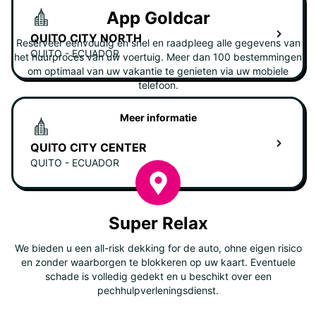
App Goldcar
QUITO CITY NORTH
Reserveer eenvoudig en snel en raadpleeg alle gegevens van
QUITO - ECUADOR
het huurproces van uw voertuig. Meer dan 100 bestemmingen
om optimaal van uw vakantie te genieten via uw mobiele
telefoon.
Meer informatie
QUITO CITY CENTER
QUITO - ECUADOR
Super Relax
We bieden u een all-risk dekking for de auto, ohne eigen risico
en zonder waarborgen te blokkeren op uw kaart. Eventuele
schade is volledig gedekt en u beschikt over een
pechhulpverleningsdienst.