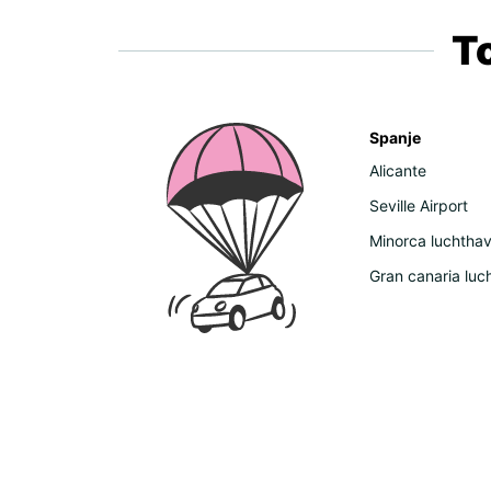
T
Spanje
Alicante
Seville Airport
Minorca luchtha
Gran canaria luc