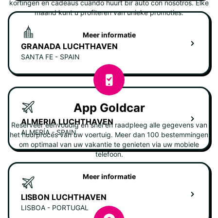
kortingen en cadeaus cuando huurt bir auto con nosotros. Elke
maand kunt u profiteren van unieke promoties.
Meer informatie
GRANADA LUCHTHAVEN
SANTA FE - SPAIN
App Goldcar
ALMERIA LUCHTHAVEN
Reserveer eenvoudig en snel en raadpleeg alle gegevens van
ALMERÍA - SPAIN
het huurproces van uw voertuig. Meer dan 100 bestemmingen
om optimaal van uw vakantie te genieten via uw mobiele
telefoon.
Meer informatie
LISBON LUCHTHAVEN
LISBOA - PORTUGAL