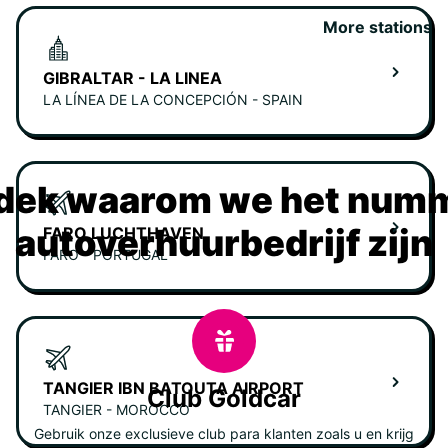
More stations
GIBRALTAR - LA LINEA
LA LÍNEA DE LA CONCEPCIÓN - SPAIN
dek waarom we het numm
autoverhuurbedrijf zijn
FARO LUCHTHAVEN
FARO - PORTUGAL
TANGIER IBN BATOUTA AIRPORT
Club Goldcar
TANGIER - MOROCCO
Gebruik onze exclusieve club para klanten zoals u en krijg