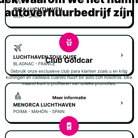
autoverhuurbedrijf zijn
IBIZA LUCHTHAVEN
IBIZA - SPAIN
LUCHTHAVEN TOULOUSE
Club Goldcar
BLAGNAC - FRANCE
Gebruik onze exclusieve club para klanten zoals u en krijg
kortingen en cadeaus cuando huurt bir auto con nosotros. Elke
maand kunt u profiteren van unieke promoties.
Meer informatie
MENORCA LUCHTHAVEN
POIMA - MAHÓN - SPAIN