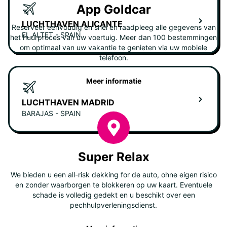
App Goldcar
LUCHTHAVEN ALICANTE
Reserveer eenvoudig en snel en raadpleeg alle gegevens van
EL ALTET - SPAIN
het huurproces van uw voertuig. Meer dan 100 bestemmingen
om optimaal van uw vakantie te genieten via uw mobiele
telefoon.
Meer informatie
LUCHTHAVEN MADRID
BARAJAS - SPAIN
Super Relax
We bieden u een all-risk dekking for de auto, ohne eigen risico
en zonder waarborgen te blokkeren op uw kaart. Eventuele
schade is volledig gedekt en u beschikt over een
pechhulpverleningsdienst.