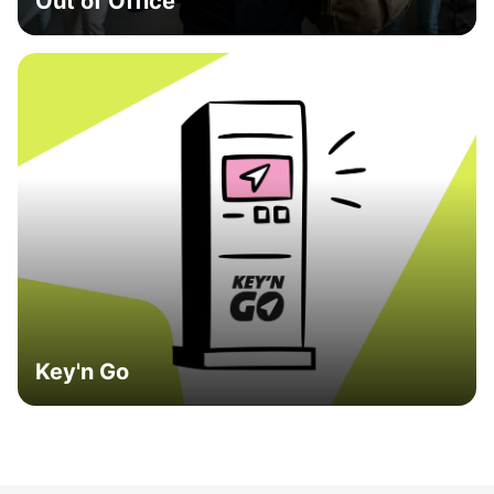
Out of Office
Key'n Go