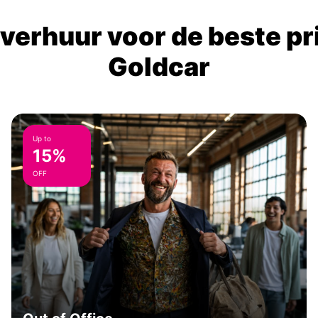
verhuur voor de beste prij
Goldcar
Up to
15%
OFF