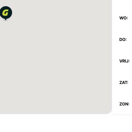
WO:
DO:
VRIJ:
ZAT:
ZON:
*Met e
Op fee