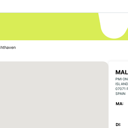
chthaven
MAL
PMI ON
ISLAND
07071
SPAIN
MA:
DI: