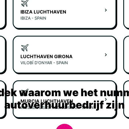
IBIZA LUCHTHAVEN
IBIZA - SPAIN
LUCHTHAVEN GIRONA
VILOBÍ D'ONYAR - SPAIN
dek waarom we het numm
MURCIA LUCHTHAVEN
autoverhuurbedrijf zijn
VALLADOLISES Y LO JURADO - SPAIN