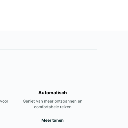
en.
+34 918 341 400
Reisschema
Automatisch
 voor
Geniet van meer ontspannen en
comfortabele reizen
Meer tonen