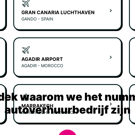
GRAN CANARIA LUCHTHAVEN
GANDO - SPAIN
AGADIR AIRPORT
AGADIR - MOROCCO
dek waarom we het numm
MARRAKECH
autoverhuurbedrijf zijn
MARRAKECH - MOROCCO