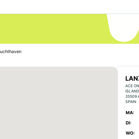
Luchthaven
LAN
ACE ON
ISLAND
35509 
SPAIN
MA:
DI:
WO: