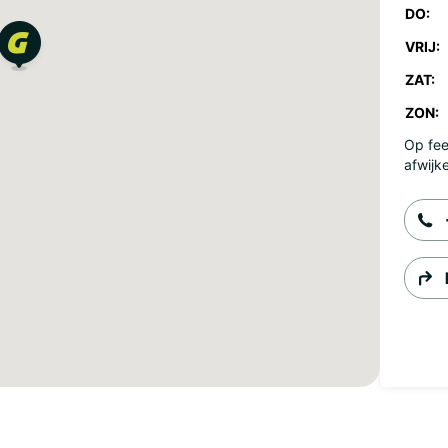
DO:
VRIJ:
ZAT:
ZON:
Op fee
afwijk