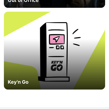
Out of Office
Key'n Go