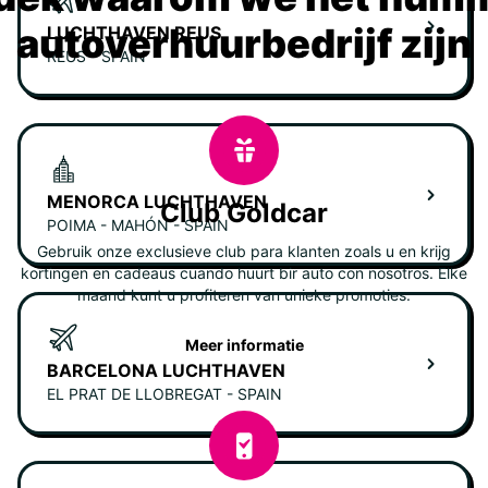
autoverhuurbedrijf zijn
LUCHTHAVEN REUS
REUS - SPAIN
MENORCA LUCHTHAVEN
Club Goldcar
POIMA - MAHÓN - SPAIN
Gebruik onze exclusieve club para klanten zoals u en krijg
kortingen en cadeaus cuando huurt bir auto con nosotros. Elke
maand kunt u profiteren van unieke promoties.
Meer informatie
BARCELONA LUCHTHAVEN
EL PRAT DE LLOBREGAT - SPAIN