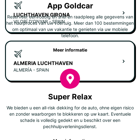
App Goldcar
LUCHTHAVEN GIRONA
Reserveer eenvoudig en snel en raadpleeg alle gegevens van
VILOBÍ D'ONYAR - SPAIN
het huurproces van uw voertuig. Meer dan 100 bestemmingen
om optimaal van uw vakantie te genieten via uw mobiele
telefoon.
Meer informatie
ALMERIA LUCHTHAVEN
ALMERÍA - SPAIN
Super Relax
We bieden u een all-risk dekking for de auto, ohne eigen risico
en zonder waarborgen te blokkeren op uw kaart. Eventuele
schade is volledig gedekt en u beschikt over een
pechhulpverleningsdienst.