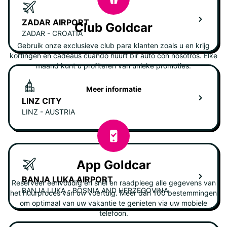
ZADAR AIRPORT
Club Goldcar
ZADAR - CROATIA
Gebruik onze exclusieve club para klanten zoals u en krijg
kortingen en cadeaus cuando huurt bir auto con nosotros. Elke
maand kunt u profiteren van unieke promoties.
Meer informatie
LINZ CITY
LINZ - AUSTRIA
App Goldcar
BANJA LUKA AIRPORT
Reserveer eenvoudig en snel en raadpleeg alle gegevens van
BANJA LUKA - BOSNIA AND HERZEGOVINA
het huurproces van uw voertuig. Meer dan 100 bestemmingen
om optimaal van uw vakantie te genieten via uw mobiele
telefoon.