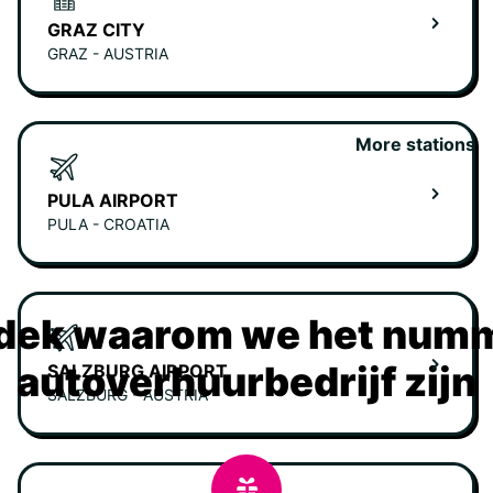
GRAZ CITY
GRAZ - AUSTRIA
More stations
PULA AIRPORT
PULA - CROATIA
dek waarom we het numm
autoverhuurbedrijf zijn
SALZBURG AIRPORT
SALZBURG - AUSTRIA