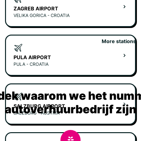
ZAGREB AIRPORT
VELIKA GORICA - CROATIA
More stations
PULA AIRPORT
PULA - CROATIA
dek waarom we het numm
autoverhuurbedrijf zijn
SALZBURG AIRPORT
SALZBURG - AUSTRIA