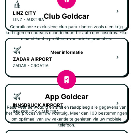
LINZ CITY
Club Goldcar
LINZ - AUSTRIA
Gebruik onze exclusieve club para klanten zoals u en krijg
kortingen en cadeaus cuando huurt bir auto con nosotros. Elke
maand kunt u profiteren van unieke promoties.
Meer informatie
ZADAR AIRPORT
ZADAR - CROATIA
App Goldcar
INNSBRUCK AIRPORT
Reserveer eenvoudig en snel en raadpleeg alle gegevens van
INNSBRUCK - AUSTRIA
het huurproces van uw voertuig. Meer dan 100 bestemmingen
om optimaal van uw vakantie te genieten via uw mobiele
telefoon.