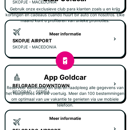
SKOPJE - MACEDONIA
Gebruik onze exclusieve club para klanten zoals u en krijg
kortingen en cadeaus cuando huurt bir auto con nosotros. Elke
maand kunt u profiteren van unieke promoties.
Meer informatie
SKOPJE AIRPORT
SKOPJE - MACEDONIA
App Goldcar
BELGRADE DOWNTOWN
Reserveer eenvoudig en snel en raadpleeg alle gegevens van
BEOGRAD - SERBIA
het huurproces van uw voertuig. Meer dan 100 bestemmingen
om optimaal van uw vakantie te genieten via uw mobiele
telefoon.
Meer informatie