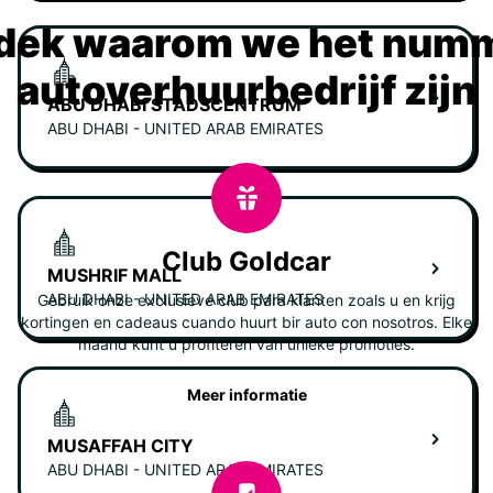
dek waarom we het numm
autoverhuurbedrijf zijn
ABU DHABI STADSCENTRUM
ABU DHABI - UNITED ARAB EMIRATES
Club Goldcar
MUSHRIF MALL
ABU DHABI - UNITED ARAB EMIRATES
Gebruik onze exclusieve club para klanten zoals u en krijg
kortingen en cadeaus cuando huurt bir auto con nosotros. Elke
maand kunt u profiteren van unieke promoties.
Meer informatie
MUSAFFAH CITY
ABU DHABI - UNITED ARAB EMIRATES