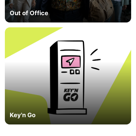
Out of Office
Key'n Go