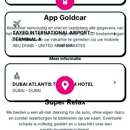
App Goldcar
Reserveer eenvoudig en snel en raadpleeg alle gegevens van
ZAYED INTERNATIONAL AIRPORT -
het huurproces van uw voertuig. Meer dan 100 bestemmingen
TERMINAL A
om optimaal van uw vakantie te genieten via uw mobiele
telefoon.
ABU DHABI - UNITED ARAB EMIRATES
Meer informatie
DUBAI ATLANTIS THE PALM HOTEL
DUBAI - DUBAI
Super Relax
We bieden u een all-risk dekking for de auto, ohne eigen risico
en zonder waarborgen te blokkeren op uw kaart. Eventuele
schade is volledig gedekt en u beschikt over een
pechhulpverleningsdienst.