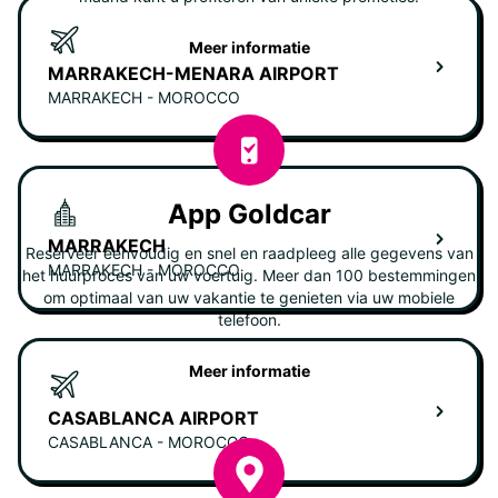
Meer informatie
MARRAKECH-MENARA AIRPORT
MARRAKECH - MOROCCO
App Goldcar
MARRAKECH
Reserveer eenvoudig en snel en raadpleeg alle gegevens van
MARRAKECH - MOROCCO
het huurproces van uw voertuig. Meer dan 100 bestemmingen
om optimaal van uw vakantie te genieten via uw mobiele
telefoon.
Meer informatie
CASABLANCA AIRPORT
CASABLANCA - MOROCCO