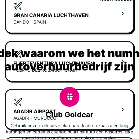
GRAN CANARIA LUCHTHAVEN
GANDO - SPAIN
dek waarom we het numm
autoverhuurbedrijf zijn
FUERTEVENTURA LUCHTHAVEN
PUERTO DEL ROSARIO - SPAIN
AGADIR AIRPORT
Club Goldcar
AGADIR - MOROCCO
Gebruik onze exclusieve club para klanten zoals u en krijg
kortingen en cadeaus cuando huurt bir auto con nosotros. Elke
maand kunt u profiteren van unieke promoties.