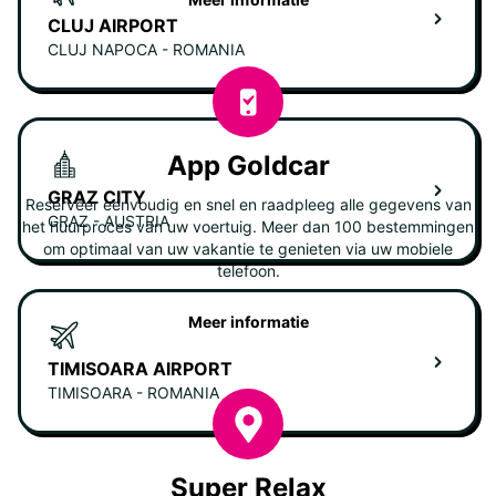
CLUJ AIRPORT
CLUJ NAPOCA - ROMANIA
App Goldcar
GRAZ CITY
Reserveer eenvoudig en snel en raadpleeg alle gegevens van
GRAZ - AUSTRIA
het huurproces van uw voertuig. Meer dan 100 bestemmingen
om optimaal van uw vakantie te genieten via uw mobiele
telefoon.
Meer informatie
TIMISOARA AIRPORT
TIMISOARA - ROMANIA
Super Relax