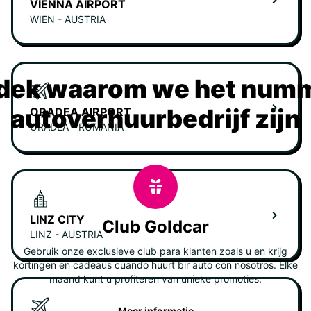
VIENNA AIRPORT
WIEN - AUSTRIA
dek waarom we het numm
autoverhuurbedrijf zijn
ORADEA AIRPORT
ORADEA - ROMANIA
LINZ CITY
Club Goldcar
LINZ - AUSTRIA
Gebruik onze exclusieve club para klanten zoals u en krijg
kortingen en cadeaus cuando huurt bir auto con nosotros. Elke
maand kunt u profiteren van unieke promoties.
Meer informatie