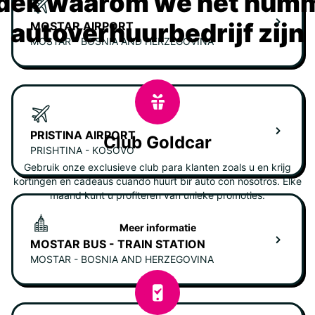
dek waarom we het numm
autoverhuurbedrijf zijn
MOSTAR AIRPORT
MOSTAR - BOSNIA AND HERZEGOVINA
PRISTINA AIRPORT
Club Goldcar
PRISHTINA - KOSOVO
Gebruik onze exclusieve club para klanten zoals u en krijg
kortingen en cadeaus cuando huurt bir auto con nosotros. Elke
maand kunt u profiteren van unieke promoties.
Meer informatie
MOSTAR BUS - TRAIN STATION
MOSTAR - BOSNIA AND HERZEGOVINA