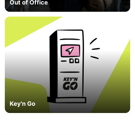
Out of Office
Key'n Go