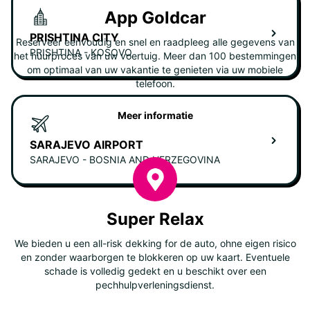
App Goldcar
PRISHTINA CITY
Reserveer eenvoudig en snel en raadpleeg alle gegevens van
PRISHTINA - KOSOVO
het huurproces van uw voertuig. Meer dan 100 bestemmingen
om optimaal van uw vakantie te genieten via uw mobiele
telefoon.
Meer informatie
SARAJEVO AIRPORT
SARAJEVO - BOSNIA AND HERZEGOVINA
Super Relax
We bieden u een all-risk dekking for de auto, ohne eigen risico
en zonder waarborgen te blokkeren op uw kaart. Eventuele
schade is volledig gedekt en u beschikt over een
pechhulpverleningsdienst.