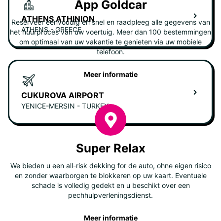
App Goldcar
ATHENS ATHINION
Reserveer eenvoudig en snel en raadpleeg alle gegevens van
ATHENS - GREECE
het huurproces van uw voertuig. Meer dan 100 bestemmingen
om optimaal van uw vakantie te genieten via uw mobiele
telefoon.
Meer informatie
CUKUROVA AIRPORT
YENICE-MERSIN - TURKEY
Super Relax
We bieden u een all-risk dekking for de auto, ohne eigen risico
en zonder waarborgen te blokkeren op uw kaart. Eventuele
schade is volledig gedekt en u beschikt over een
pechhulpverleningsdienst.
Meer informatie