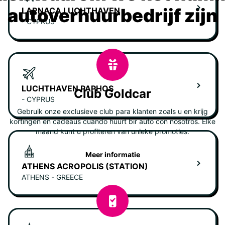
autoverhuurbedrijf zijn
LARNACA LUCHTHAVEN
- CYPRUS
LUCHTHAVEN PAPHOS
Club Goldcar
- CYPRUS
Gebruik onze exclusieve club para klanten zoals u en krijg
kortingen en cadeaus cuando huurt bir auto con nosotros. Elke
maand kunt u profiteren van unieke promoties.
Meer informatie
ATHENS ACROPOLIS (STATION)
ATHENS - GREECE