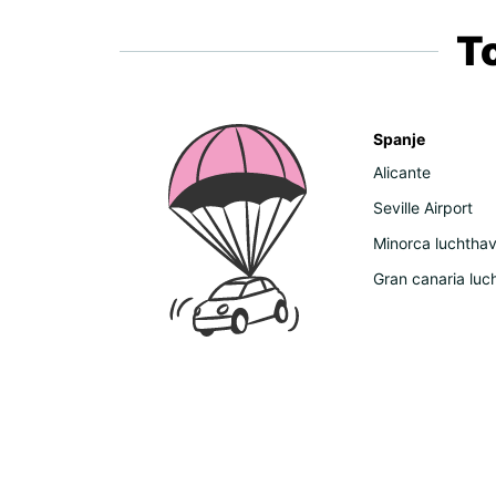
T
Spanje
Alicante
Seville Airport
Minorca luchtha
Gran canaria luc