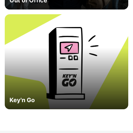
Out of Office
Key'n Go