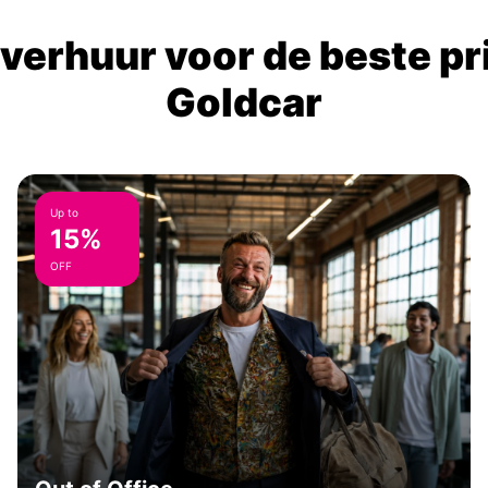
verhuur voor de beste prij
Goldcar
Up to
15%
OFF