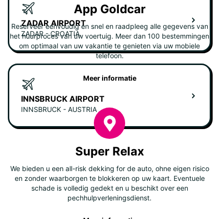
App Goldcar
ZADAR AIRPORT
Reserveer eenvoudig en snel en raadpleeg alle gegevens van
ZADAR - CROATIA
het huurproces van uw voertuig. Meer dan 100 bestemmingen
om optimaal van uw vakantie te genieten via uw mobiele
telefoon.
Meer informatie
INNSBRUCK AIRPORT
INNSBRUCK - AUSTRIA
Super Relax
We bieden u een all-risk dekking for de auto, ohne eigen risico
en zonder waarborgen te blokkeren op uw kaart. Eventuele
schade is volledig gedekt en u beschikt over een
pechhulpverleningsdienst.