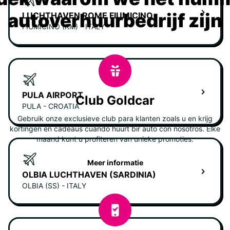
autoverhuurbedrijf zijn
LUCHTHAVEN ROME FIUMICINO
FIUMICINO (RM) - ITALY
PULA AIRPORT
Club Goldcar
PULA - CROATIA
Gebruik onze exclusieve club para klanten zoals u en krijg
kortingen en cadeaus cuando huurt bir auto con nosotros. Elke
maand kunt u profiteren van unieke promoties.
Meer informatie
OLBIA LUCHTHAVEN (SARDINIA)
OLBIA (SS) - ITALY