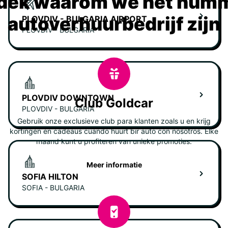
dek waarom we het numm
autoverhuurbedrijf zijn
PLOVDIV - BULGARIA AIRPORT
PLOVDIV - BULGARIA
PLOVDIV DOWNTOWN
Club Goldcar
PLOVDIV - BULGARIA
Gebruik onze exclusieve club para klanten zoals u en krijg
kortingen en cadeaus cuando huurt bir auto con nosotros. Elke
maand kunt u profiteren van unieke promoties.
Meer informatie
SOFIA HILTON
SOFIA - BULGARIA