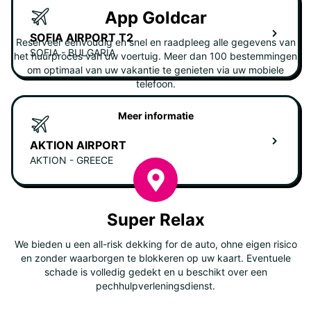
App Goldcar
SOFIA AIRPORT T2
Reserveer eenvoudig en snel en raadpleeg alle gegevens van
SOFIA - BULGARIA
het huurproces van uw voertuig. Meer dan 100 bestemmingen
om optimaal van uw vakantie te genieten via uw mobiele
telefoon.
Meer informatie
AKTION AIRPORT
AKTION - GREECE
Super Relax
We bieden u een all-risk dekking for de auto, ohne eigen risico
en zonder waarborgen te blokkeren op uw kaart. Eventuele
schade is volledig gedekt en u beschikt over een
pechhulpverleningsdienst.