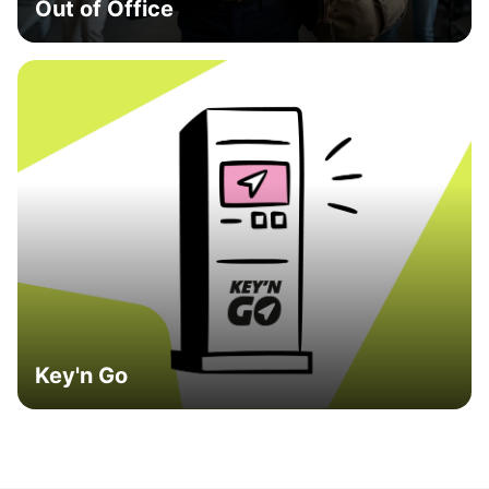
Out of Office
Key'n Go