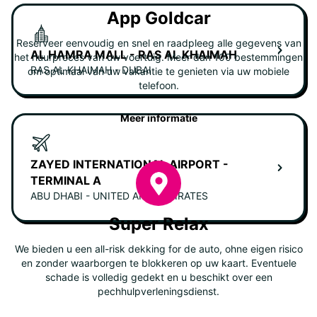
App Goldcar
Reserveer eenvoudig en snel en raadpleeg alle gegevens van
AL HAMRA MALL - RAS AL KHAIMAH
het huurproces van uw voertuig. Meer dan 100 bestemmingen
RAS AL KHAIMAH - DUBAI
om optimaal van uw vakantie te genieten via uw mobiele
telefoon.
Meer informatie
ZAYED INTERNATIONAL AIRPORT -
TERMINAL A
ABU DHABI - UNITED ARAB EMIRATES
Super Relax
We bieden u een all-risk dekking for de auto, ohne eigen risico
en zonder waarborgen te blokkeren op uw kaart. Eventuele
schade is volledig gedekt en u beschikt over een
pechhulpverleningsdienst.