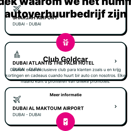
dek waarom we het numm
autoverhuurbedrijf zijn
SHARJAH AIRPORT
DUBAI - DUBAI
Club Goldcar
DUBAI ATLANTIS THE PALM HOTEL
DUBAI - DUBAI
Gebruik onze exclusieve club para klanten zoals u en krijg
kortingen en cadeaus cuando huurt bir auto con nosotros. Elke
maand kunt u profiteren van unieke promoties.
Meer informatie
DUBAI AL MAKTOUM AIRPORT
DUBAI - DUBAI