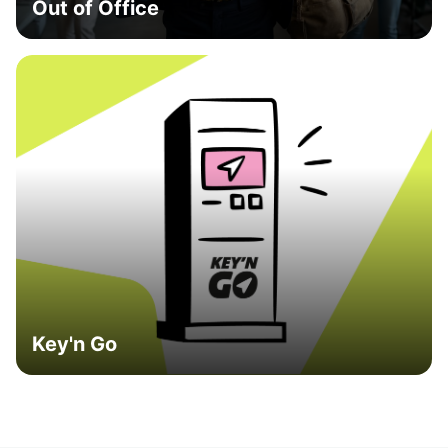
Out of Office
Key'n Go