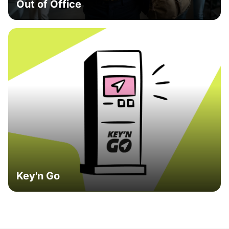
Out of Office
Key'n Go