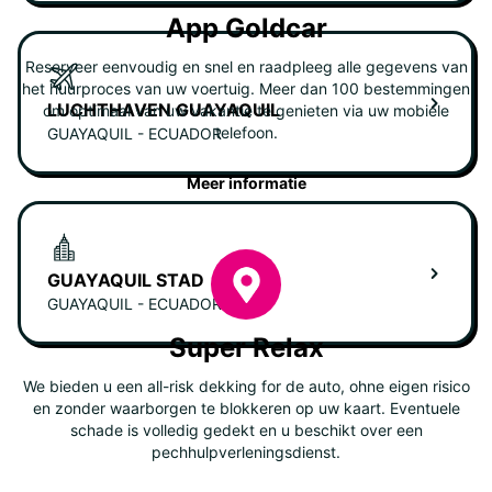
App Goldcar
Reserveer eenvoudig en snel en raadpleeg alle gegevens van
het huurproces van uw voertuig. Meer dan 100 bestemmingen
LUCHTHAVEN GUAYAQUIL
om optimaal van uw vakantie te genieten via uw mobiele
telefoon.
GUAYAQUIL - ECUADOR
Meer informatie
GUAYAQUIL STAD
GUAYAQUIL - ECUADOR
Super Relax
We bieden u een all-risk dekking for de auto, ohne eigen risico
en zonder waarborgen te blokkeren op uw kaart. Eventuele
schade is volledig gedekt en u beschikt over een
pechhulpverleningsdienst.