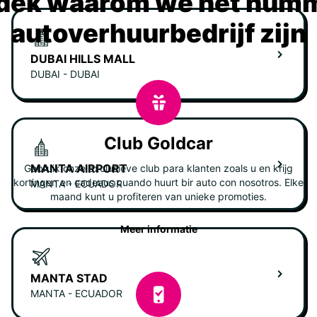
dek waarom we het numm
autoverhuurbedrijf zijn
DUBAI HILLS MALL
DUBAI - DUBAI
Club Goldcar
MANTA AIRPORT
Gebruik onze exclusieve club para klanten zoals u en krijg
kortingen en cadeaus cuando huurt bir auto con nosotros. Elke
MANTA - ECUADOR
maand kunt u profiteren van unieke promoties.
Meer informatie
MANTA STAD
MANTA - ECUADOR