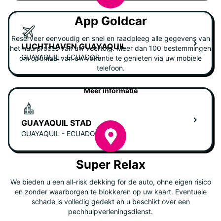
App Goldcar
Reserveer eenvoudig en snel en raadpleeg alle gegevens van
LUCHTHAVEN GUAYAQUIL
het huurproces van uw voertuig. Meer dan 100 bestemmingen
GUAYAQUIL - ECUADOR
om optimaal van uw vakantie te genieten via uw mobiele
telefoon.
Meer informatie
GUAYAQUIL STAD
GUAYAQUIL - ECUADOR
Super Relax
We bieden u een all-risk dekking for de auto, ohne eigen risico
en zonder waarborgen te blokkeren op uw kaart. Eventuele
schade is volledig gedekt en u beschikt over een
pechhulpverleningsdienst.