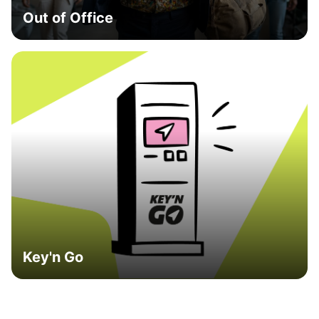
Out of Office
Key'n Go