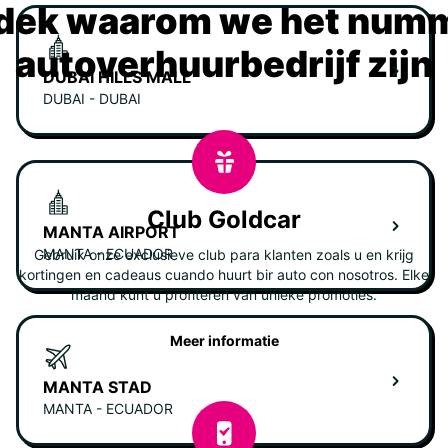
dek waarom we het numm
autoverhuurbedrijf zijn
DUBAI HILLS MALL
DUBAI - DUBAI
Club Goldcar
MANTA AIRPORT
MANTA - ECUADOR
Gebruik onze exclusieve club para klanten zoals u en krijg
kortingen en cadeaus cuando huurt bir auto con nosotros. Elke
maand kunt u profiteren van unieke promoties.
Meer informatie
MANTA STAD
MANTA - ECUADOR