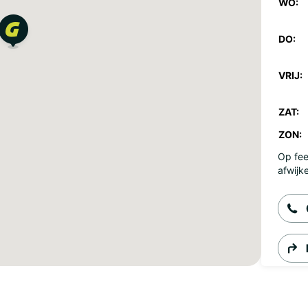
WO:
DO:
VRIJ:
ZAT:
ZON:
Op fee
afwijk