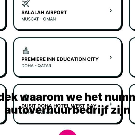
SALALAH AIRPORT
MUSCAT - OMAN
PREMIERE INN EDUCATION CITY
DOHA - QATAR
dek waarom we het numm
DUSIT DOHA HOTEL WEST BAY
autoverhuurbedrijf zijn
DOHA - QATAR