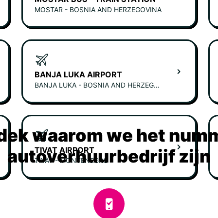
MOSTAR - BOSNIA AND HERZEGOVINA
BANJA LUKA AIRPORT
BANJA LUKA - BOSNIA AND HERZEGOVINA
dek waarom we het numm
TIVAT AIRPORT
autoverhuurbedrijf zijn
TIVAT - MONTENEGRO