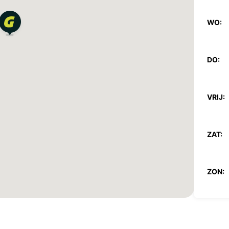
WO:
DO:
VRIJ:
ZAT:
ZON:
*Met e
Op fee
afwijk