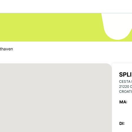
hthaven
SPL
CESTA 
21220 
CROAT
MA:
DI: