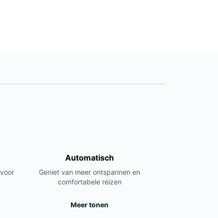
+385 99 354 8941
Reisschema
Automatisch
 voor
Geniet van meer ontspannen en
comfortabele reizen
Meer tonen