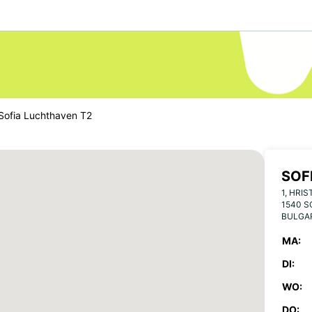
Sofia Luchthaven T2
SOF
1, HRI
1540 S
BULGA
MA:
DI:
WO:
DO: