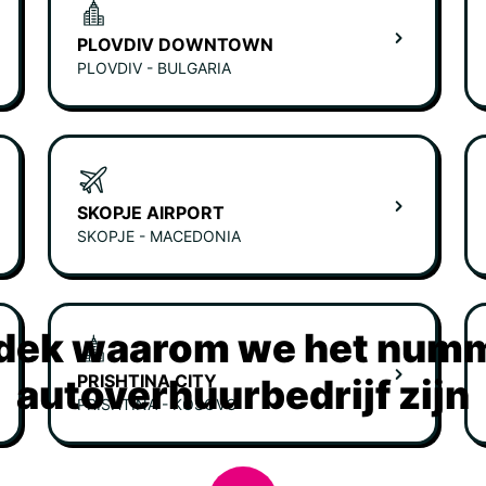
PLOVDIV DOWNTOWN
PLOVDIV - BULGARIA
SKOPJE AIRPORT
SKOPJE - MACEDONIA
dek waarom we het numm
PRISHTINA CITY
autoverhuurbedrijf zijn
PRISHTINA - KOSOVO