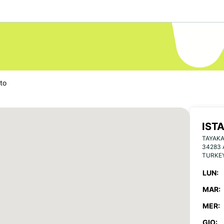
to
IST
TAYAKA
34283
TURKE
LUN:
MAR:
MER:
GIO: