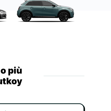
io più
utkoy