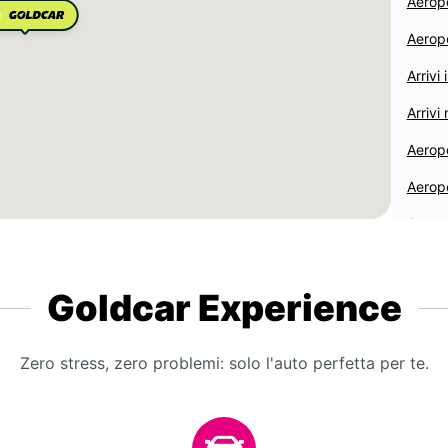
Aerop
Aerop
Arrivi
Arrivi
Aerop
Aeropo
Aeropo
Aerop
Goldcar Experience
Dalam
Aerop
Zero stress, zero problemi: solo l'auto perfetta per te.
Aerop
Aeropo
Mardi