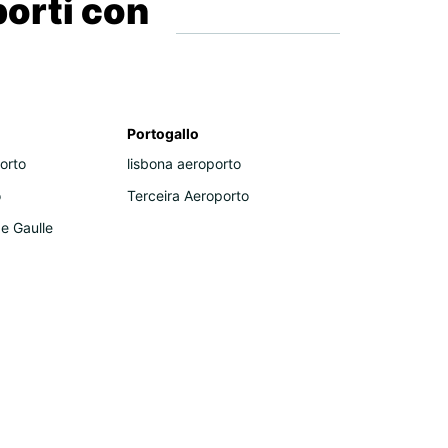
porti con
Portogallo
orto
lisbona aeroporto
o
Terceira Aeroporto
de Gaulle