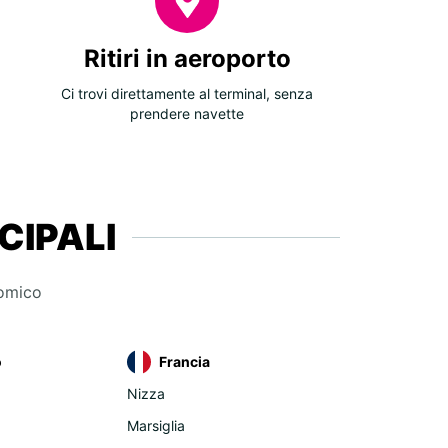
rto internazionale di Smirne
Ritiri in aeroporto
rto nazionale di Smirne
Ci trovi direttamente al terminal, senza
rto di Istanbul
prendere navette
kdüzü
CIPALI
nomico
o
Francia
Nizza
Marsiglia