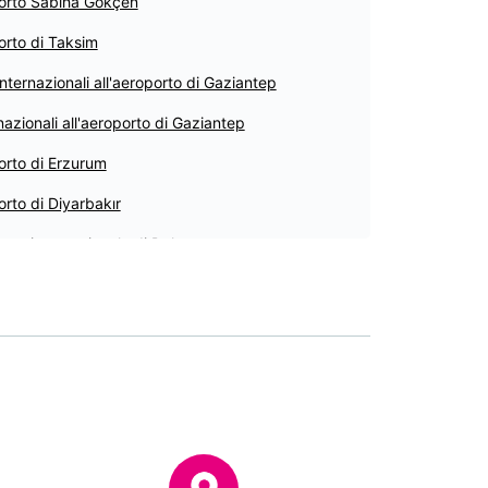
orto Sabiha Gökçen
orto di Taksim
 internazionali all'aeroporto di Gaziantep
 nazionali all'aeroporto di Gaziantep
orto di Erzurum
rto di Diyarbakır
rto internazionale di Dalaman
orto nazionale di Dalaman
an
orto di Çukurova
orto di Bodrum
rto di Mardin
n