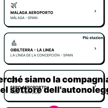
MALAGA AEROPORTO
MÁLAGA - SPAIN
Più stazioni
GIBILTERRA - LA LINEA
LA LÍNEA DE LA CONCEPCIÓN - SPAIN
erché siamo la compagn
nel settore dell'autonoleg
FARO AEROPORTO
FARO - PORTUGAL