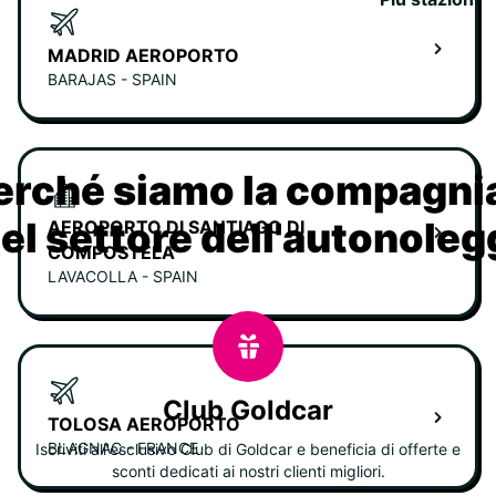
MADRID AEROPORTO
BARAJAS - SPAIN
erché siamo la compagn
nel settore dell'autonoleg
AEROPORTO DI SANTIAGO DI
COMPOSTELA
LAVACOLLA - SPAIN
Club Goldcar
TOLOSA AEROPORTO
BLAGNAC - FRANCE
Iscriviti all'esclusivo Club di Goldcar e beneficia di offerte e
sconti dedicati ai nostri clienti migliori.