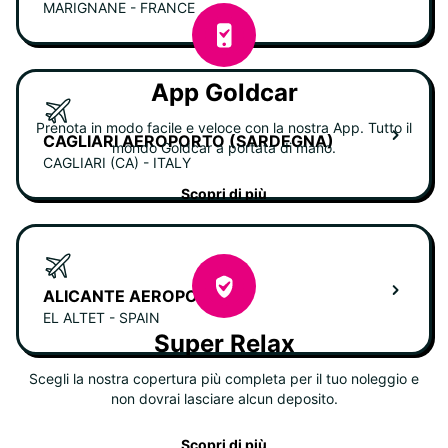
MARIGNANE - FRANCE
App Goldcar
Prenota in modo facile e veloce con la nostra App. Tutto il
CAGLIARI AEROPORTO (SARDEGNA)
mondo Goldcar a portata di mano.
CAGLIARI (CA) - ITALY
Scopri di più
ALICANTE AEROPORTO
EL ALTET - SPAIN
Super Relax
Scegli la nostra copertura più completa per il tuo noleggio e
non dovrai lasciare alcun deposito.
Scopri di più