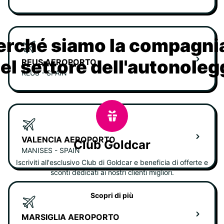
erché siamo la compagn
nel settore dell'autonoleg
REUS AEROPORTO
REUS - SPAIN
VALENCIA AEROPORTO
Club Goldcar
MANISES - SPAIN
Iscriviti all'esclusivo Club di Goldcar e beneficia di offerte e
sconti dedicati ai nostri clienti migliori.
Scopri di più
MARSIGLIA AEROPORTO